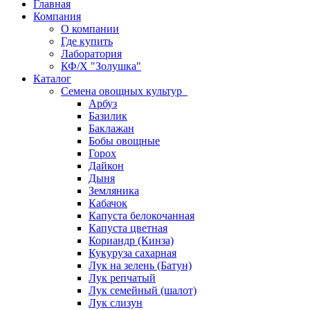
Главная
Компания
О компании
Где купить
Лаборатория
КФ/Х "Золушка"
Каталог
Семена овощных культур
Арбуз
Базилик
Баклажан
Бобы овощные
Горох
Дайкон
Дыня
Земляника
Кабачок
Капуста белокочанная
Капуста цветная
Кориандр (Кинза)
Кукуруза сахарная
Лук на зелень (Батун)
Лук репчатый
Лук семейный (шалот)
Лук слизун