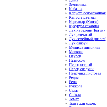
Дыня
Земляника
Кабачок
Капуста белокочанная
Капуста цветная
Кориандр (Кинза)
Кукуруза сахарная
Лук на зелень (Батун)
Лук репчатый
Лук семейный (шалот)
Лук слизун
Мелисса лимонная
Морковь
Огурец
Патиссон
Перец острый
Перец сладкий
Петрушка листовая
Редис
Репа
Руккола
Салат
Свёкла
Томат
Трава для кошек