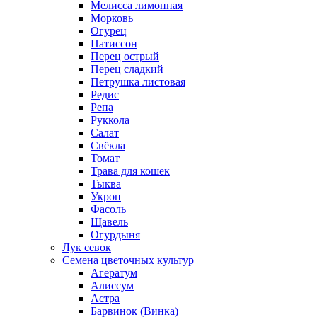
Мелисса лимонная
Морковь
Огурец
Патиссон
Перец острый
Перец сладкий
Петрушка листовая
Редис
Репа
Руккола
Салат
Свёкла
Томат
Трава для кошек
Тыква
Укроп
Фасоль
Щавель
Огурдыня
Лук севок
Семена цветочных культур
Агератум
Алиссум
Астра
Барвинок (Винка)