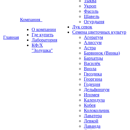
Тыква
Укроп
Фасоль
Щавель
Компания
Огурдыня
Лук севок
О компании
Семена цветочных культур
Где купить
Главная
Агератум
Лаборатория
Алиссум
КФ/Х
Астра
"Золушка"
Барвинок (Винка)
Бархатцы
Василёк
Виола
Гвоздика
Георгина
Годеция
Дельфиниум
Ипомея
Календула
Кобея
Колокольчик
Лаватера
Левкой
Лаванда