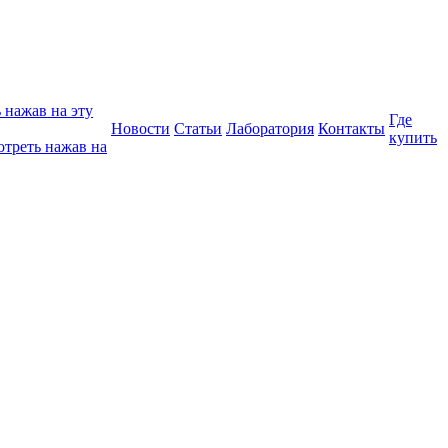
 нажав на эту
Где
Новости
Статьи
Лаборатория
Контакты
купить
отреть нажав на