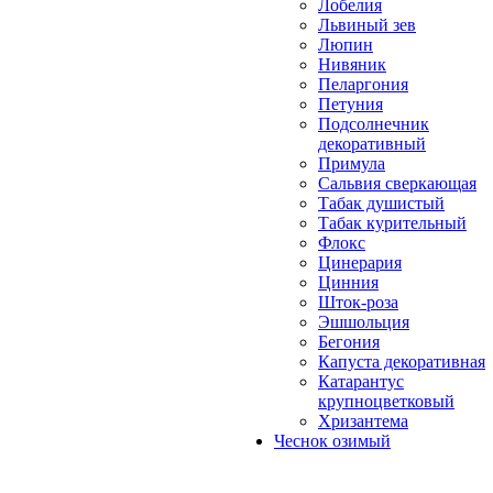
Лобелия
Львиный зев
Люпин
Нивяник
Пеларгония
Петуния
Подсолнечник
декоративный
Примула
Сальвия сверкающая
Табак душистый
Табак курительный
Флокс
Цинерария
Цинния
Шток-роза
Эшшольция
Бегония
Капуста декоративная
Катарантус
крупноцветковый
Хризантема
Чеснок озимый