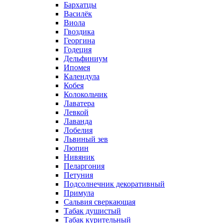
Бархатцы
Василёк
Виола
Гвоздика
Георгина
Годеция
Дельфиниум
Ипомея
Календула
Кобея
Колокольчик
Лаватера
Левкой
Лаванда
Лобелия
Львиный зев
Люпин
Нивяник
Пеларгония
Петуния
Подсолнечник декоративный
Примула
Сальвия сверкающая
Табак душистый
Табак курительный