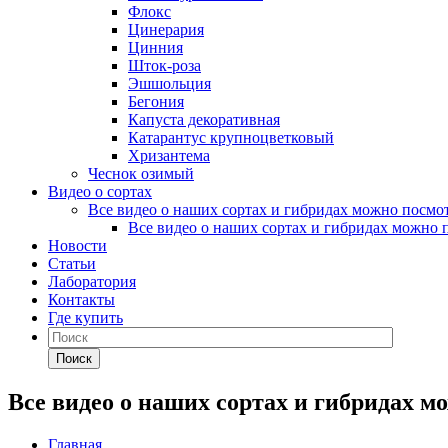
Флокс
Цинерария
Цинния
Шток-роза
Эшшольция
Бегония
Капуста декоративная
Катарантус крупноцветковый
Хризантема
Чеснок озимый
Видео о сортах
Все видео о наших сортах и гибридах можно посмот
Все видео о наших сортах и гибридах можно п
Новости
Статьи
Лаборатория
Контакты
Где купить
Поиск
Все видео о наших сортах и гибридах м
Главная