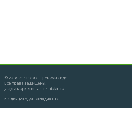
© 2018 -2021 ООО "Премиум Сидс".
Все права защищены.
услуги маркетинга
от siniakin.ru
г. Одинцово, ул. Западная 13
О компании
Новости