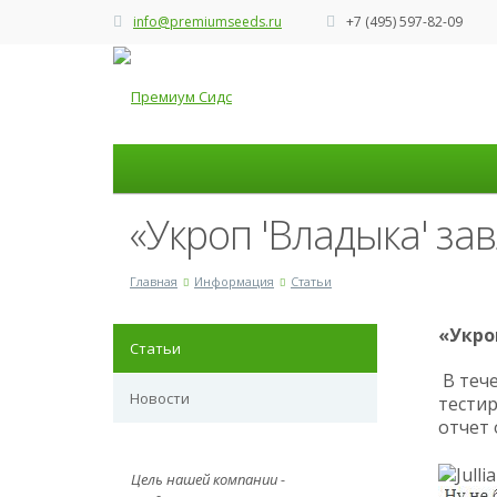
info@premiumseeds.ru
+7 (495) 597-82-09
«Укроп 'Владыка' за
Главная
Информация
Статьи
«Укро
Статьи
В тече
Новости
тести
отчет
Цель нашей компании -