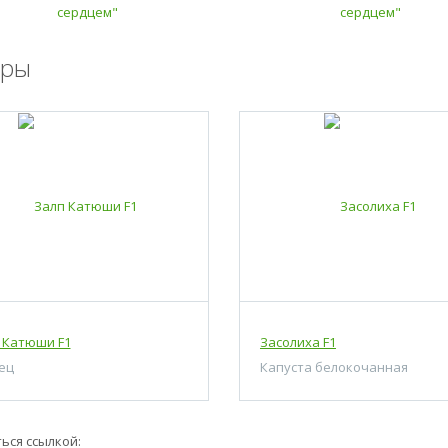
ары
 Катюши F1
Засолиха F1
ец
Капуста белокочанная
ься ссылкой: