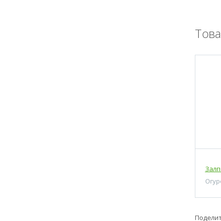
Тов
Залп
Огур
Поделит