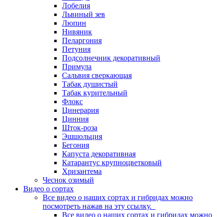
Лобелия
Львиный зев
Люпин
Нивяник
Пеларгония
Петуния
Подсолнечник декоративный
Примула
Сальвия сверкающая
Табак душистый
Табак курительный
Флокс
Цинерария
Цинния
Шток-роза
Эшшольция
Бегония
Капуста декоративная
Катарантус крупноцветковый
Хризантема
Чеснок озимый
Видео о сортах
Все видео о наших сортах и гибридах можно
посмотреть нажав на эту ссылку.
Все видео о наших сортах и гибридах можно