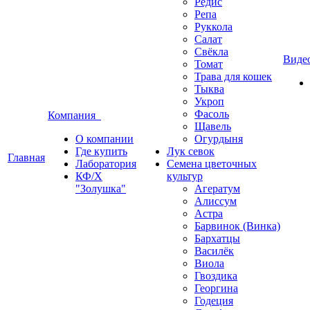
Редис
Репа
Руккола
Салат
Свёкла
Виде
Томат
Трава для кошек
Тыква
Укроп
Фасоль
Компания
Щавель
О компании
Огурдыня
Где купить
Лук севок
Главная
Лаборатория
Семена цветочных
КФ/Х
культур
"Золушка"
Агератум
Алиссум
Астра
Барвинок (Винка)
Бархатцы
Василёк
Виола
Гвоздика
Георгина
Годеция