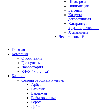
Шток-роза
Эшшольция
Бегония
Капуста
декоративная
Катарантус
крупноцветковый
Хризантема
Чеснок озимый
Главная
Компания
О компании
Где купить
Лаборатория
КФ/Х "Золушка"
Каталог
Семена овощных культур
Арбуз
Базилик
Баклажан
Бобы овощные
Горох
Дайкон