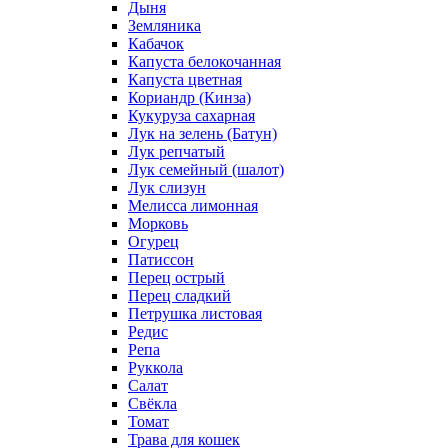
Дыня
Земляника
Кабачок
Капуста белокочанная
Капуста цветная
Кориандр (Кинза)
Кукуруза сахарная
Лук на зелень (Батун)
Лук репчатый
Лук семейный (шалот)
Лук слизун
Мелисса лимонная
Морковь
Огурец
Патиссон
Перец острый
Перец сладкий
Петрушка листовая
Редис
Репа
Руккола
Салат
Свёкла
Томат
Трава для кошек