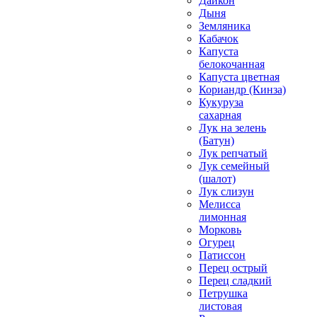
Дайкон
Дыня
Земляника
Кабачок
Капуста
белокочанная
Капуста цветная
Кориандр (Кинза)
Кукуруза
сахарная
Лук на зелень
(Батун)
Лук репчатый
Лук семейный
(шалот)
Лук слизун
Мелисса
лимонная
Морковь
Огурец
Патиссон
Перец острый
Перец сладкий
Петрушка
листовая