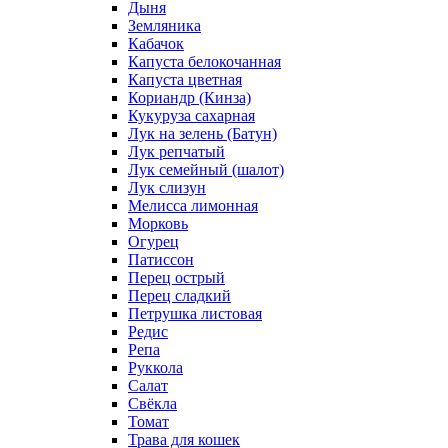
Дыня
Земляника
Кабачок
Капуста белокочанная
Капуста цветная
Кориандр (Кинза)
Кукуруза сахарная
Лук на зелень (Батун)
Лук репчатый
Лук семейный (шалот)
Лук слизун
Мелисса лимонная
Морковь
Огурец
Патиссон
Перец острый
Перец сладкий
Петрушка листовая
Редис
Репа
Руккола
Салат
Свёкла
Томат
Трава для кошек