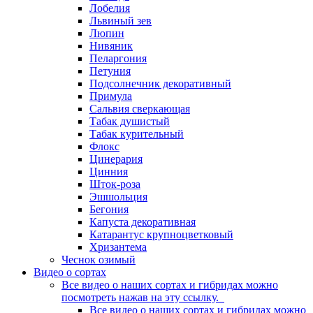
Лобелия
Львиный зев
Люпин
Нивяник
Пеларгония
Петуния
Подсолнечник декоративный
Примула
Сальвия сверкающая
Табак душистый
Табак курительный
Флокс
Цинерария
Цинния
Шток-роза
Эшшольция
Бегония
Капуста декоративная
Катарантус крупноцветковый
Хризантема
Чеснок озимый
Видео о сортах
Все видео о наших сортах и гибридах можно
посмотреть нажав на эту ссылку.
Все видео о наших сортах и гибридах можно