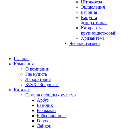
Шток-роза
Эшшольция
Бегония
Капуста
декоративная
Катарантус
крупноцветковый
Хризантема
Чеснок озимый
Главная
Компания
О компании
Где купить
Лаборатория
КФ/Х "Золушка"
Каталог
Семена овощных культур
Арбуз
Базилик
Баклажан
Бобы овощные
Горох
Дайкон