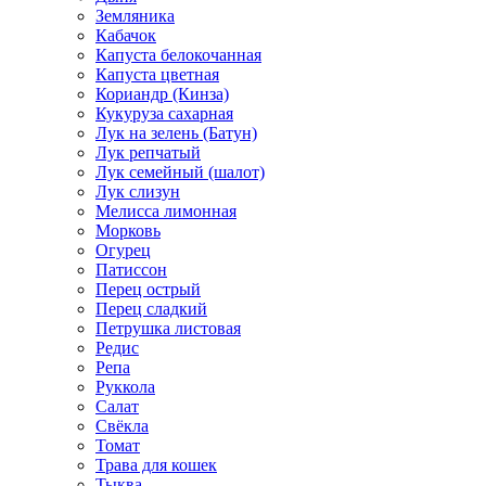
Земляника
Кабачок
Капуста белокочанная
Капуста цветная
Кориандр (Кинза)
Кукуруза сахарная
Лук на зелень (Батун)
Лук репчатый
Лук семейный (шалот)
Лук слизун
Мелисса лимонная
Морковь
Огурец
Патиссон
Перец острый
Перец сладкий
Петрушка листовая
Редис
Репа
Руккола
Салат
Свёкла
Томат
Трава для кошек
Тыква