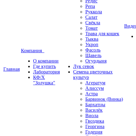
Редис
Репа
Руккола
Салат
Свёкла
Виде
Томат
Трава для кошек
Тыква
Укроп
Фасоль
Компания
Щавель
О компании
Огурдыня
Где купить
Лук севок
Главная
Лаборатория
Семена цветочных
КФ/Х
культур
"Золушка"
Агератум
Алиссум
Астра
Барвинок (Винка)
Бархатцы
Василёк
Виола
Гвоздика
Георгина
Годеция