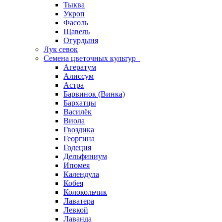
Тыква
Укроп
Фасоль
Щавель
Огурдыня
Лук севок
Семена цветочных культур
Агератум
Алиссум
Астра
Барвинок (Винка)
Бархатцы
Василёк
Виола
Гвоздика
Георгина
Годеция
Дельфиниум
Ипомея
Календула
Кобея
Колокольчик
Лаватера
Левкой
Лаванда