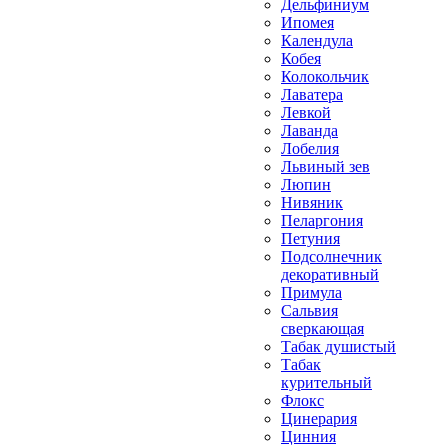
Дельфиниум
Ипомея
Календула
Кобея
Колокольчик
Лаватера
Левкой
Лаванда
Лобелия
Львиный зев
Люпин
Нивяник
Пеларгония
Петуния
Подсолнечник
декоративный
Примула
Сальвия
сверкающая
Табак душистый
Табак
курительный
Флокс
Цинерария
Цинния