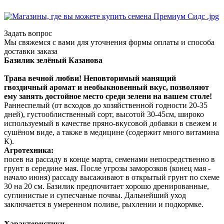
Задать вопрос
Мы свяжемся с вами для уточнения формы оплаты и способа
доставки заказа
Базилик зелёный Казанова
Трава вечной любви! Неповторимый манящий
гвоздичный аромат и необыкновенный вкус, позволяют
ему занять достойное место среди зелени на вашем столе!
Раннеспелый (от всходов до хозяйственной годности 20-35
дней), густооблиственный сорт, высотой 30-45см, широко
используемый в качестве пряно-вкусовой добавки в свежем и
сушёном виде, а также в медицине (содержит много витамина
К).
Агротехника:
посев на рассаду в конце марта, семенами непосредственно в
грунт в середине мая. После угрозы заморозков (конец мая -
начало июня) рассаду высаживают в открытый грунт по схеме
30 на 20 см. Базилик предпочитает хорошо дренированные,
суглинистые и супесчаные почвы. Дальнейший уход
заключается в умеренном поливе, рыхлении и подкормке.
Характеристики