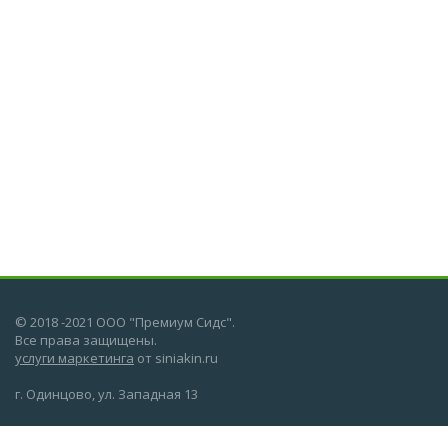
© 2018 -2021 ООО "Премиум Сидс".
Все права защищены.
услуги маркетинга
от siniakin.ru
г. Одинцово, ул. Западная 13
О компании