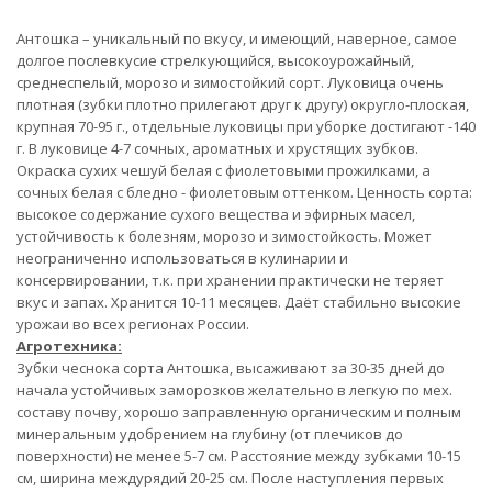
Антошка – уникальный по вкусу, и имеющий, наверное, самое
долгое послевкусие стрелкующийся, высокоурожайный,
среднеспелый, морозо и зимостойкий сорт. Луковица очень
плотная (зубки плотно прилегают друг к другу) округло-плоская,
крупная 70-95 г., отдельные луковицы при уборке достигают -140
г. В луковице 4-7 сочных, ароматных и хрустящих зубков.
Окраска сухих чешуй белая с фиолетовыми прожилками, а
сочных белая с бледно - фиолетовым оттенком. Ценность сорта:
высокое содержание сухого вещества и эфирных масел,
устойчивость к болезням, морозо и зимостойкость. Может
неограниченно использоваться в кулинарии и
консервировании, т.к. при хранении практически не теряет
вкус и запах. Хранится 10-11 месяцев. Даёт стабильно высокие
урожаи во всех регионах России.
Агротехника:
Зубки чеснока сорта Антошка, высаживают за 30-35 дней до
начала устойчивых заморозков желательно в легкую по мех.
составу почву, хорошо заправленную органическим и полным
минеральным удобрением на глубину (от плечиков до
поверхности) не менее 5-7 см. Расстояние между зубками 10-15
см, ширина междурядий 20-25 см. После наступления первых