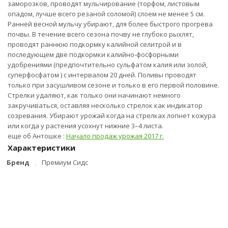
заморозков, проводят мульчирование (торфом, листовым
опадом, лучше всего резаной соломой) слоем не менее 5 см.
Ранней весной мульчу убирают, для более быстрого прогрева
почвы. В течение всего сезона почву не глубоко рыхлят,
проводят раннюю подкормку калийной селитрой и в
последующем две подкормки калийно-фосфорными
удобрениями (предпочтительно сульфатом калия или золой,
суперфосфатом ) с интервалом 20 дней. Поливы проводят
только при засушливом сезоне и только в его первой половине.
Стрелки удаляют, как только они начинают немного
закручиваться, оставляя несколько стрелок как индикатор
созревания. Убирают урожай когда на стрелках лопнет кожура
или когда у растения усохнут нижние 3–4 листа.
еще об Антошке :
Начало продаж урожая 2017 г.
Характеристики
Бренд
Премиум Сидс