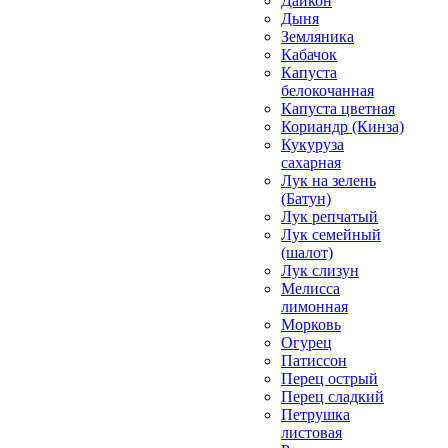
Дайкон
Дыня
Земляника
Кабачок
Капуста
белокочанная
Капуста цветная
Кориандр (Кинза)
Кукуруза
сахарная
Лук на зелень
(Батун)
Лук репчатый
Лук семейный
(шалот)
Лук слизун
Мелисса
лимонная
Морковь
Огурец
Патиссон
Перец острый
Перец сладкий
Петрушка
листовая