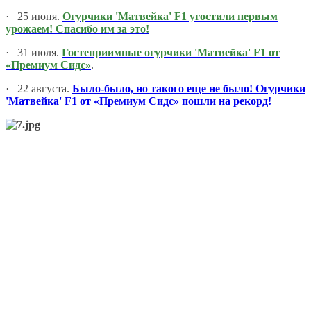
·
25 июня.
Огурчики 'Матвейка' F1 угостили первым
урожаем! Спасибо им за это!
·
31 июля.
Гостеприимные огурчики 'Матвейка' F1 от
«Премиум Сидс»
.
·
22 августа.
Было-было, но такого еще не было! Огурчики
'Матвейка' F1 от «Премиум Сидс» пошли на рекорд!