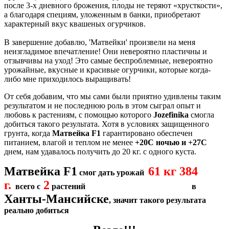
после 3-х дневного брожения, плоды не теряют «хрусткости»,
а благодаря специям, уложенным в банки, приобретают
характерный вкус квашеных огурчиков.
В завершение добавлю, 'Матвейки' произвели на меня
неизгладимое впечатление! Они невероятно пластичны и
отзывчивы на уход! Это самые беспроблемные, невероятно
урожайные, вкусные и красивые огурчики, которые когда-
либо мне приходилось выращивать!
От себя добавим, что мы сами были приятно удивлены таким
результатом и не последнюю роль в этом сыграл опыт и
любовь к растениям, с помощью которого
Jozefinika
смогла
добиться такого результата. Хотя в условиях защищенного
грунта, когда
Матвейка F1
гарантировано обеспечен
питанием, влагой и теплом не менее
+20С ночью и +27С
днем, нам удавалось получить до 20 кг. с одного куста.
Матвейка F1
61 кг 384
смог дать урожай
г.
2
всего с
растений в
Ханты-Мансийске
, значит такого результата
реально добиться