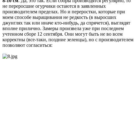
8-10 см
. Да, это так. Если сборы производятся регулярно, то
не переросшие огурчики остаются в заявленных
производителем пределах. Но и переростки, которые при
моем способе выращивания не редкость (в выросших
джунглях так или иначе кто-нибудь, да спрячется), выглядят
вполне прилично. Замеры произвела уже при последнем
учтенном сборе 12 сентября. Они могут быть не во всем
корректны (все-таки, поздние зеленцы), но с производителем
позволяют согласиться: