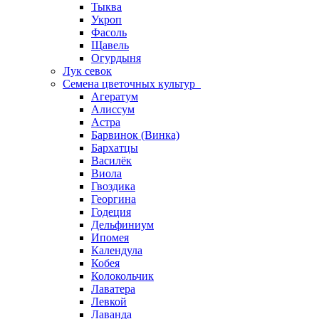
Тыква
Укроп
Фасоль
Щавель
Огурдыня
Лук севок
Семена цветочных культур
Агератум
Алиссум
Астра
Барвинок (Винка)
Бархатцы
Василёк
Виола
Гвоздика
Георгина
Годеция
Дельфиниум
Ипомея
Календула
Кобея
Колокольчик
Лаватера
Левкой
Лаванда