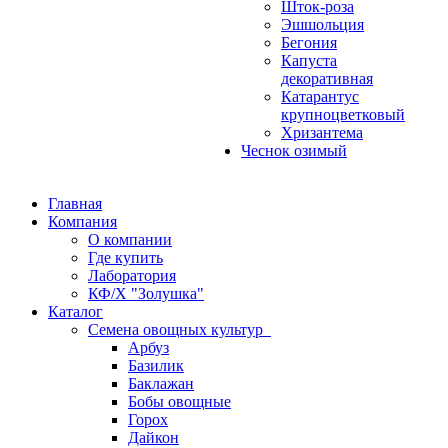
Шток-роза
Эшшольция
Бегония
Капуста
декоративная
Катарантус
крупноцветковый
Хризантема
Чеснок озимый
Главная
Компания
О компании
Где купить
Лаборатория
КФ/Х "Золушка"
Каталог
Семена овощных культур
Арбуз
Базилик
Баклажан
Бобы овощные
Горох
Дайкон