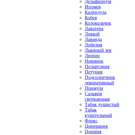
Дельфиниум
Ипомея
Календула
Кобея
Колокольчик
Лаватера
Левкой
Лаванда
Лобелия
Львиный зев
Люпин
Нивяник
Пеларгония
Петуния
Подсолнечник
декоративный
Примула
Сальвия
сверкающая
Табак душистый
Табак
курительный
Флокс
Цинерария
Цинния