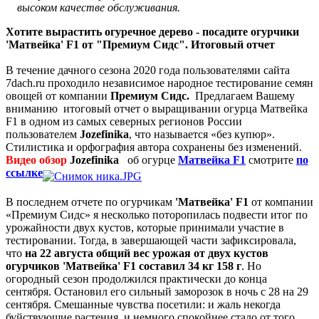
высоком качестве обслуживания.
Хотите вырастить огуречное дерево - посадите огурчики
'Матвейка' F1 от "Премиум Сидс". Итоговый отчет
В течение дачного сезона 2020 года пользователями сайта
7dach.ru проходило независимое народное тестирование семян
овощей от компании
Премиум Сидс.
Предлагаем Вашему
вниманию итоговый отчет о выращивании огурца Матвейка
F1 в одном из самых северных регионов России
пользователем
Jozefinika
, что называется «без купюр».
Стилистика и орфография автора сохранены без изменений.
Видео обзор
Jozefinika
об огурце
Матвейка F1
смотрите
по
ссылке
В последнем отчете по огурчикам
'Матвейка' F1
от компании
«Премиум Сидс» я несколько поторопилась подвести итог по
урожайности двух кустов, которые принимали участие в
тестировании. Тогда, в завершающей части зафиксировала,
что
на 22 августа общий вес урожая от двух кустов
огурчиков 'Матвейка' F1 составил 34 кг 158 г
. Но
огородный сезон продолжился практически до конца
сентября. Остановил его сильный заморозок в ночь с 28 на 29
сентября. Смешанные чувства посетили: и жаль некогда
буйствующие растения, и немного спокойнее стало от того,