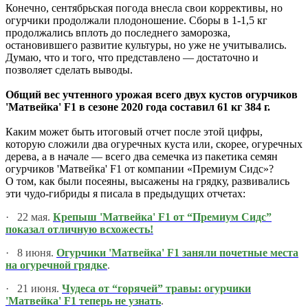
Конечно, сентябрьская погода внесла свои коррективы, но
огурчики продолжали плодоношение. Сборы в 1-1,5 кг
продолжались вплоть до последнего заморозка,
остановившего развитие культуры, но уже не учитывались.
Думаю, что и того, что представлено — достаточно и
позволяет сделать выводы.
Общий вес учтенного урожая всего двух кустов огурчиков
'Матвейка' F1 в сезоне 2020 года составил 61 кг 384 г.
Каким может быть итоговый отчет после этой цифры,
которую сложили два огуречных куста или, скорее, огуречных
дерева, а в начале — всего два семечка из пакетика семян
огурчиков 'Матвейка' F1 от компании «Премиум Сидс»?
О том, как были посеяны, высажены на грядку, развивались
эти чудо-гибриды я писала в предыдущих отчетах:
·
22 мая.
Крепыш 'Матвейка' F1 от “Премиум Сидс”
показал отличную всхожесть!
·
8 июня.
Огурчики 'Матвейка' F1 заняли почетные места
на огуречной грядке
.
·
21 июня.
Чудеса от “горячей” травы: огурчики
'Матвейка' F1 теперь не узнать
.