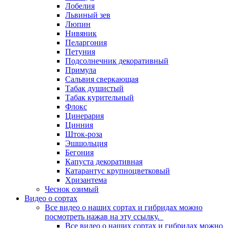
Лобелия
Львиный зев
Люпин
Нивяник
Пеларгония
Петуния
Подсолнечник декоративный
Примула
Сальвия сверкающая
Табак душистый
Табак курительный
Флокс
Цинерария
Цинния
Шток-роза
Эшшольция
Бегония
Капуста декоративная
Катарантус крупноцветковый
Хризантема
Чеснок озимый
Видео о сортах
Все видео о наших сортах и гибридах можно
посмотреть нажав на эту ссылку.
Все видео о наших сортах и гибридах можно