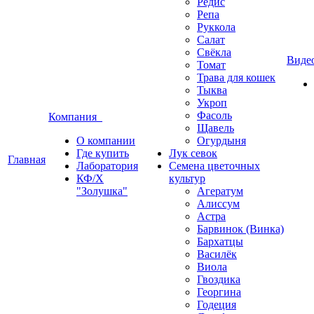
Редис
Репа
Руккола
Салат
Свёкла
Виде
Томат
Трава для кошек
Тыква
Укроп
Фасоль
Компания
Щавель
О компании
Огурдыня
Где купить
Лук севок
Главная
Лаборатория
Семена цветочных
КФ/Х
культур
"Золушка"
Агератум
Алиссум
Астра
Барвинок (Винка)
Бархатцы
Василёк
Виола
Гвоздика
Георгина
Годеция