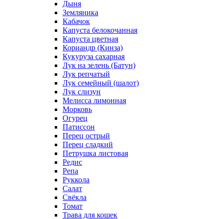
Дыня
Земляника
Кабачок
Капуста белокочанная
Капуста цветная
Кориандр (Кинза)
Кукуруза сахарная
Лук на зелень (Батун)
Лук репчатый
Лук семейный (шалот)
Лук слизун
Мелисса лимонная
Морковь
Огурец
Патиссон
Перец острый
Перец сладкий
Петрушка листовая
Редис
Репа
Руккола
Салат
Свёкла
Томат
Трава для кошек