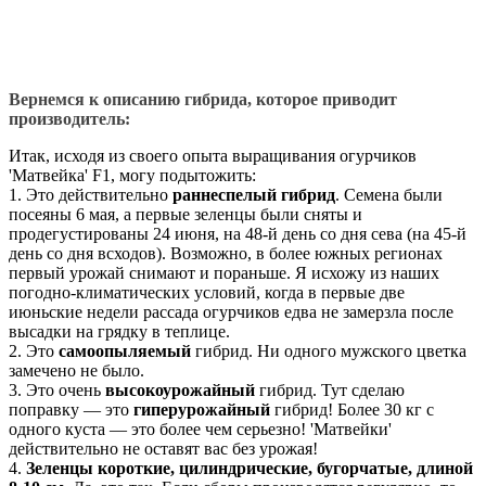
Вернемся к описанию гибрида, которое приводит
производитель:
Итак, исходя из своего опыта выращивания огурчиков
'Матвейка' F1, могу подытожить:
1. Это действительно
раннеспелый гибрид
. Семена были
посеяны 6 мая, а первые зеленцы были сняты и
продегустированы 24 июня, на 48-й день со дня сева (на 45-й
день со дня всходов). Возможно, в более южных регионах
первый урожай снимают и пораньше. Я исхожу из наших
погодно-климатических условий, когда в первые две
июньские недели рассада огурчиков едва не замерзла после
высадки на грядку в теплице.
2. Это
самоопыляемый
гибрид. Ни одного мужского цветка
замечено не было.
3. Это очень
высокоурожайный
гибрид. Тут сделаю
поправку — это
гиперурожайный
гибрид! Более 30 кг с
одного куста — это более чем серьезно! 'Матвейки'
действительно не оставят вас без урожая!
4.
Зеленцы короткие, цилиндрические, бугорчатые, длиной