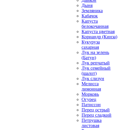
Дайкон
Дыня
Земляника
Кабачок
Капуста
белокочанная
Капуста цветная
Кориандр (Кинза)
Кукуруза
сахарная
Лук на зелень
(Батун)
Лук репчатый
Лук семейный
(шалот)
Лук слизун
Мелисса
лимонная
Морковь
Огурец
Патиссон
Перец острый
Перец сладкий
Петрушка
листовая