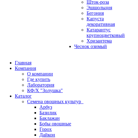
Шток-роза
Эшшольция
Бегония
Капуста
декоративная
Катарантус
крупноцветковый
Хризантема
Чеснок озимый
Главная
Компания
О компании
Где купить
Лаборатория
КФ/Х "Золушка"
Каталог
Семена овощных культур
Арбуз
Базилик
Баклажан
Бобы овощные
Горох
Дайкон