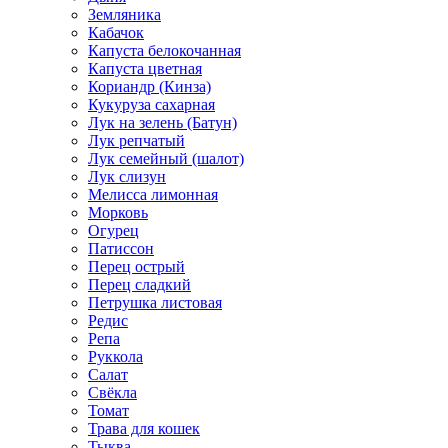
Земляника
Кабачок
Капуста белокочанная
Капуста цветная
Кориандр (Кинза)
Кукуруза сахарная
Лук на зелень (Батун)
Лук репчатый
Лук семейный (шалот)
Лук слизун
Мелисса лимонная
Морковь
Огурец
Патиссон
Перец острый
Перец сладкий
Петрушка листовая
Редис
Репа
Руккола
Салат
Свёкла
Томат
Трава для кошек
Тыква