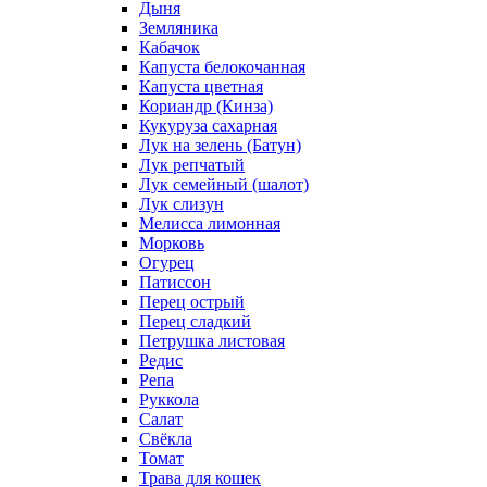
Дыня
Земляника
Кабачок
Капуста белокочанная
Капуста цветная
Кориандр (Кинза)
Кукуруза сахарная
Лук на зелень (Батун)
Лук репчатый
Лук семейный (шалот)
Лук слизун
Мелисса лимонная
Морковь
Огурец
Патиссон
Перец острый
Перец сладкий
Петрушка листовая
Редис
Репа
Руккола
Салат
Свёкла
Томат
Трава для кошек