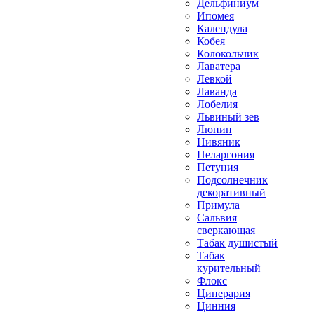
Дельфиниум
Ипомея
Календула
Кобея
Колокольчик
Лаватера
Левкой
Лаванда
Лобелия
Львиный зев
Люпин
Нивяник
Пеларгония
Петуния
Подсолнечник
декоративный
Примула
Сальвия
сверкающая
Табак душистый
Табак
курительный
Флокс
Цинерария
Цинния