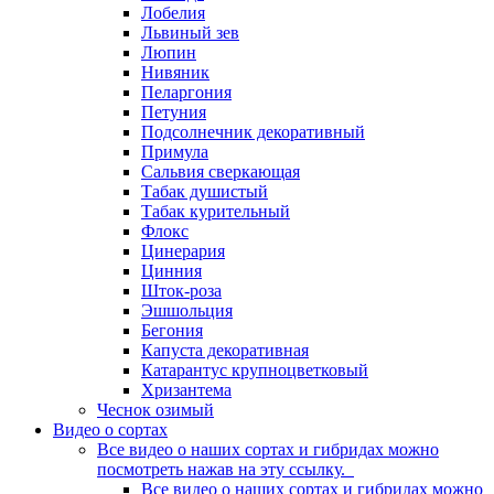
Лобелия
Львиный зев
Люпин
Нивяник
Пеларгония
Петуния
Подсолнечник декоративный
Примула
Сальвия сверкающая
Табак душистый
Табак курительный
Флокс
Цинерария
Цинния
Шток-роза
Эшшольция
Бегония
Капуста декоративная
Катарантус крупноцветковый
Хризантема
Чеснок озимый
Видео о сортах
Все видео о наших сортах и гибридах можно
посмотреть нажав на эту ссылку.
Все видео о наших сортах и гибридах можно