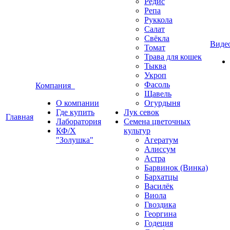
Редис
Репа
Руккола
Салат
Свёкла
Виде
Томат
Трава для кошек
Тыква
Укроп
Фасоль
Компания
Щавель
О компании
Огурдыня
Где купить
Лук севок
Главная
Лаборатория
Семена цветочных
КФ/Х
культур
"Золушка"
Агератум
Алиссум
Астра
Барвинок (Винка)
Бархатцы
Василёк
Виола
Гвоздика
Георгина
Годеция