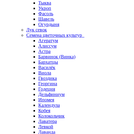
Тыква
Укроп
Фасоль
Щавель
Огурдыня
Лук севок
Семена цветочных культур
Агератум
Алиссум
Астра
Барвинок (Винка)
Бархатцы
Василёк
Виола
Гвоздика
Георгина
Годеция
Дельфиниум
Ипомея
Календула
Кобея
Колокольчик
Лаватера
Левкой
Лаванда