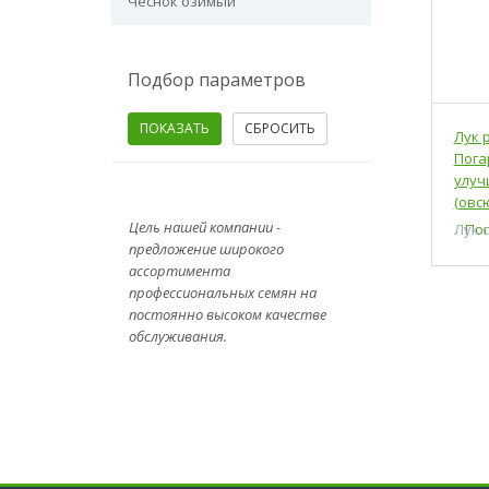
Чеснок озимый
Подбор параметров
Лук 
Пога
улу
(овсю
Цель нашей компании -
Лук 
предложение широкого
ассортимента
профессиональных семян на
постоянно высоком качестве
обслуживания.