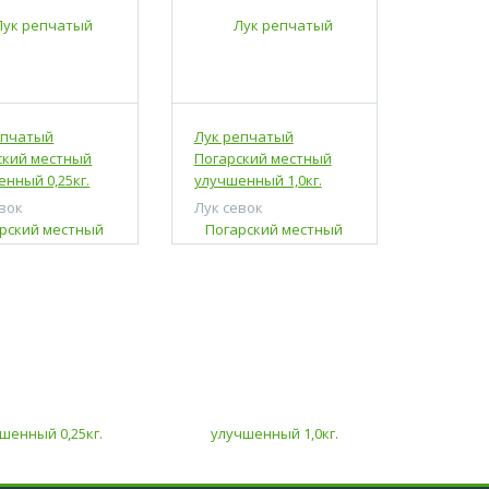
епчатый
Лук репчатый
ский местный
Погарский местный
нный 0,25кг.
улучшенный 1,0кг.
евок
Лук севок