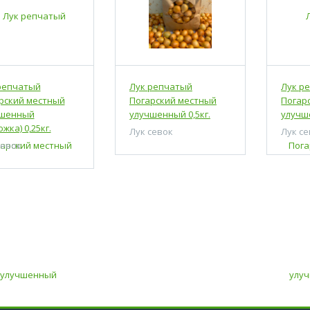
репчатый
Лук репчатый
Лук р
рский местный
Погарский местный
Погар
чшенный
улучшенный 0,5кг.
улучше
жка) 0,25кг.
Лук севок
Лук с
севок