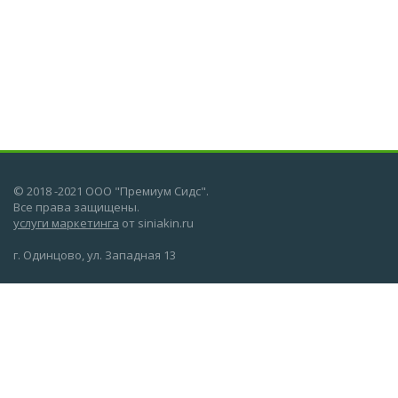
© 2018 -2021 ООО "Премиум Сидс".
Все права защищены.
услуги маркетинга
от siniakin.ru
г. Одинцово, ул. Западная 13
О компании
Новости
Статьи
Лаборатория